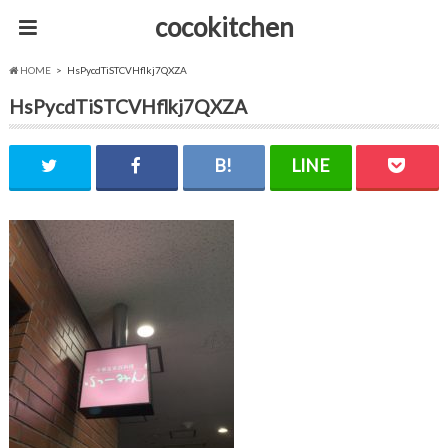
cocokitchen
HOME
HsPycdTiSTCVHflkj7QXZA
HsPycdTiSTCVHflkj7QXZA