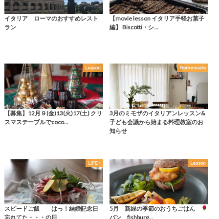
イタリア ローマのおすすめレスト
【movie lesson イタリア手軽お菓子
ラン
編】 Biscotti・シ…
Lesson
Homemade
【募集】12月９(金)13(火)17(土) クリ
3月のミモザのイタリアンレッスン&
スマステーブルでcoco…
子ども会議から始まる料理教室のお
知らせ
LIFE+
Lesson
スピードご飯 はっ！結婚記念日
5月 新緑の季節のおうちごはん
忘れてた・・・の日
パン、fishburg…