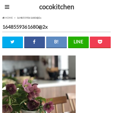
cocokitchen
HOME
1648559361680@2x
1648559361680@2x