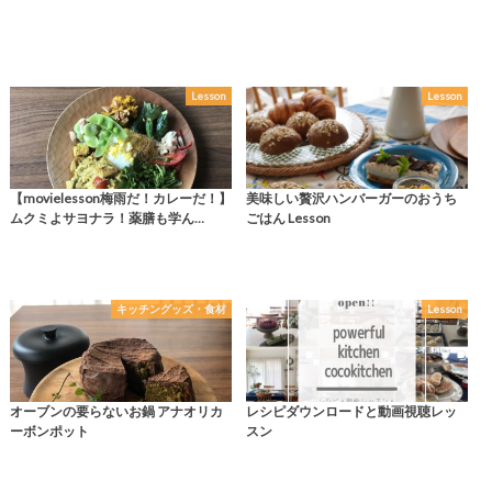
Lesson
Lesson
【movielesson梅雨だ！カレーだ！】
美味しい贅沢ハンバーガーのおうち
ムクミよサヨナラ！薬膳も学ん…
ごはん Lesson
キッチングッズ・食材
Lesson
オーブンの要らないお鍋 アナオリカ
レシピダウンロードと動画視聴レッ
ーボンポット
スン