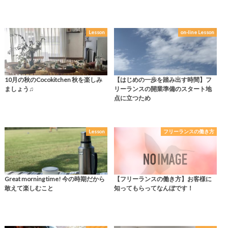
Lesson
on-line Lesson
10月の秋のCocokitchen 秋を楽しみ
【はじめの一歩を踏み出す時間】フ
ましょう♫
リーランスの開業準備のスタート地
点に立つため
Lesson
フリーランスの働き方
Great morning time! 今の時期だから
【フリーランスの働き方】お客様に
敢えて楽しむこと
知ってもらってなんぼです！