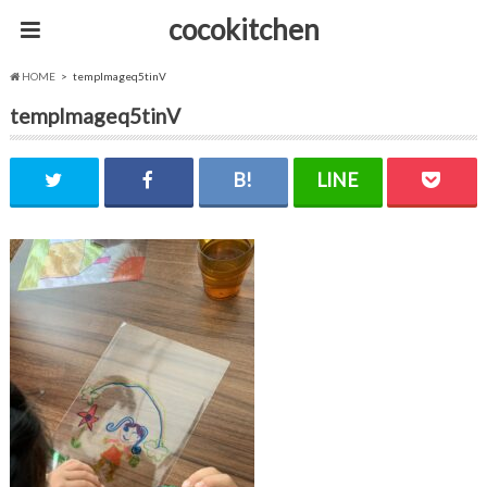
cocokitchen
HOME
tempImageq5tinV
tempImageq5tinV