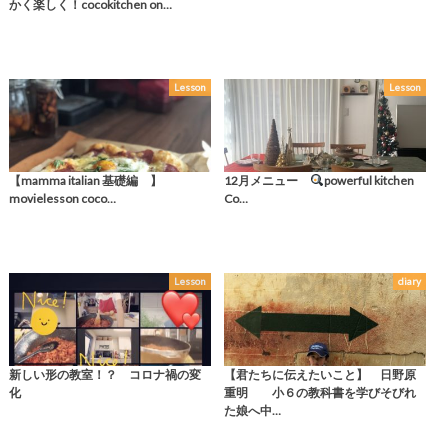
かく楽しく！cocokitchen on…
Lesson
Lesson
【mamma italian 基礎編 】
12月メニュー
powerful kitchen
movielesson coco…
Co…
Lesson
diary
新しい形の教室！？ コロナ禍の変
【君たちに伝えたいこと】 日野原
化
重明 小６の教科書を学びそびれ
た娘へ中…