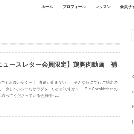
ホーム
プロフィール
レッスン
会員サ
Facebook
インスタグラム
オンラインレッスン
自宅レッスンのご予約
ニュースレター会員限定】鶏胸肉動画 補
d
でもお腹が空くー！ 食欲が止まない！ そんな時にでも ご馳走の
 少しヘルシーなサラダを いかがですか？ 日々Cocokitchenの
へ通ってくださっている会員様へ…