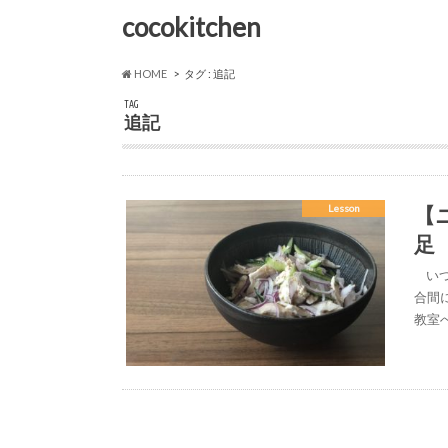
cocokitchen
HOME
タグ : 追記
TAG
追記
【
Lesson
足
いつ
合間に
教室