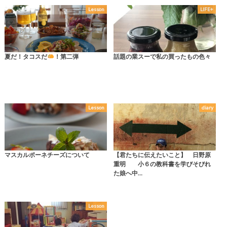
Lesson
LIFE+
夏だ！タコスだ
！第二弾
話題の業スーで私の買ったもの色々
Lesson
diary
マスカルポーネチーズについて
【君たちに伝えたいこと】 日野原
重明 小６の教科書を学びそびれ
た娘へ中…
Lesson