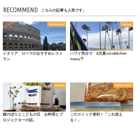
RECOMMEND
こちらの記事も人気です。
Italiatravel
Lesson
イタリア ローマのおすすめレスト
ハワイ気分で 8月夏cocokitchen
ラン
menu
House
Homemade
鯉のぼりとこどもの日 お料理とプ
このストック便利！「これ使え
ロジェクターの話。
る！」