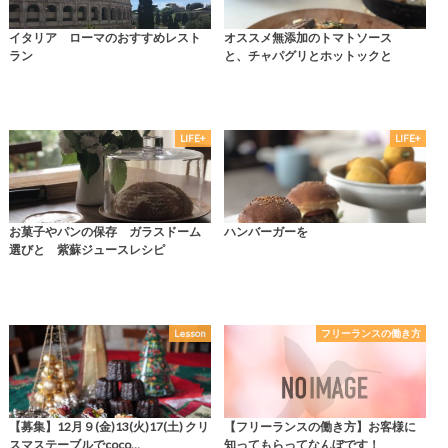
イタリア ローマのおすすめレスト
オススメ無添加のトマトソース
ラン
と、チャパグリとホットックと
LIFE+
LIFE+
お菓子やパンの保存 ガラスドーム
ハンバーガーを
選びと 紫蘇ジュースレシピ
Lesson
フリーランスの働き方
【募集】12月９(金)13(火)17(土) クリ
【フリーランスの働き方】お客様に
スマステーブルでcoco…
知ってもらってなんぼです！