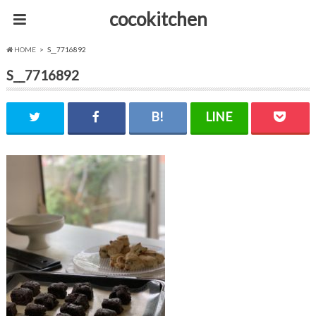
cocokitchen
HOME
S__7716892
S__7716892