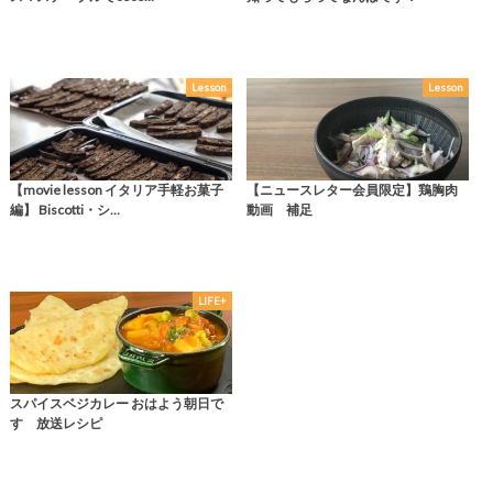
Lesson
Lesson
【movie lesson イタリア手軽お菓子
【ニュースレター会員限定】鶏胸肉
編】 Biscotti・シ…
動画 補足
LIFE+
スパイスベジカレー おはよう朝日で
す 放送レシピ