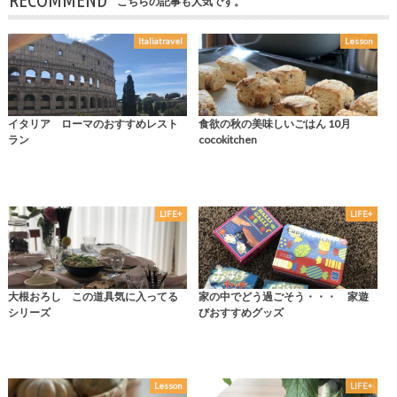
RECOMMEND
こちらの記事も人気です。
Italiatravel
Lesson
イタリア ローマのおすすめレスト
食欲の秋の美味しいごはん 10月
ラン
cocokitchen
LIFE+
LIFE+
大根おろし この道具気に入ってる
家の中でどう過ごそう・・・ 家遊
シリーズ
びおすすめグッズ
Lesson
LIFE+