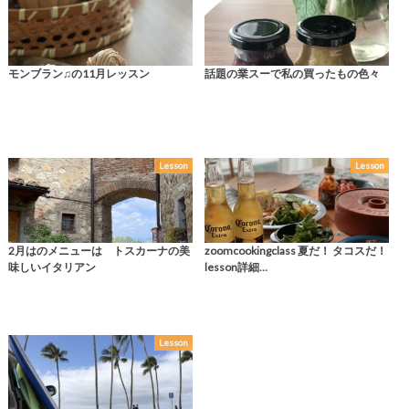
モンブラン♫の11月レッスン
話題の業スーで私の買ったもの色々
Lesson
Lesson
2月はのメニューは トスカーナの美
zoomcookingclass 夏だ！ タコスだ！
味しいイタリアン
lesson詳細…
Lesson