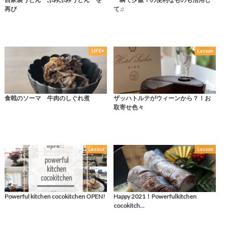
再び
て♫
LIFE+
Lesson
食戟のソーマ 牛肉のしぐれ煮
ザッハトルテがウィーンから？！お
取寄せ色々
Lesson
Lesson
Powerful kitchen cocokitchen OPEN!
Happy 2021！Powerfulkitchen
cocokitch…