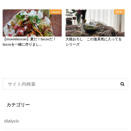
Lesson
LIFE+
【movielesson】夏だ！tacosだ！
大根おろし この道具気に入ってる
tacosを一緒に作りまし…
シリーズ
カテゴリー
dialysis