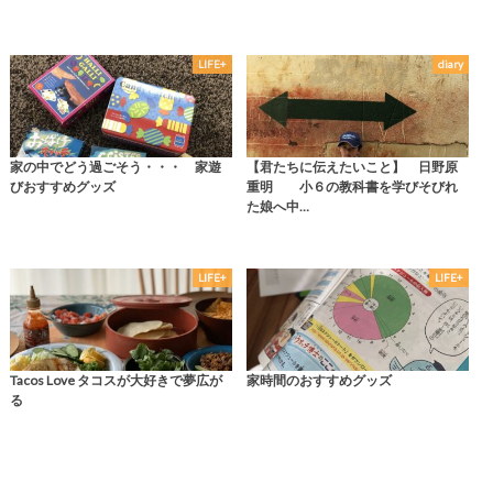
LIFE+
diary
家の中でどう過ごそう・・・ 家遊
【君たちに伝えたいこと】 日野原
びおすすめグッズ
重明 小６の教科書を学びそびれ
た娘へ中…
LIFE+
LIFE+
Tacos Love タコスが大好きで夢広が
家時間のおすすめグッズ
る