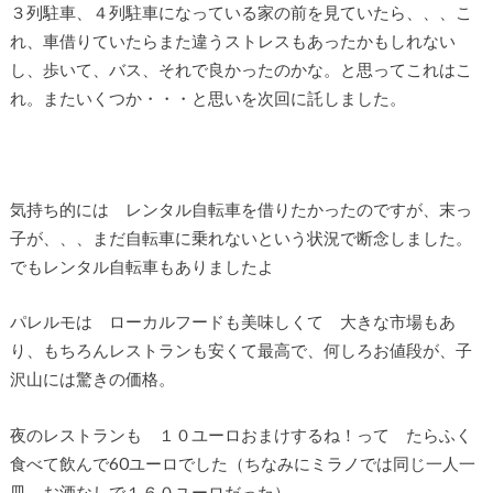
３列駐車、４列駐車になっている家の前を見ていたら、、、こ
れ、車借りていたらまた違うストレスもあったかもしれない
し、歩いて、バス、それで良かったのかな。と思ってこれはこ
れ。またいくつか・・・と思いを次回に託しました。
気持ち的には レンタル自転車を借りたかったのですが、末っ
子が、、、まだ自転車に乗れないという状況で断念しました。
でもレンタル自転車もありましたよ
パレルモは ローカルフードも美味しくて 大きな市場もあ
り、もちろんレストランも安くて最高で、何しろお値段が、子
沢山には驚きの価格。
夜のレストランも １０ユーロおまけするね！って たらふく
食べて飲んで60ユーロでした（ちなみにミラノでは同じ一人一
皿、お酒なしで１６０ユーロだった）