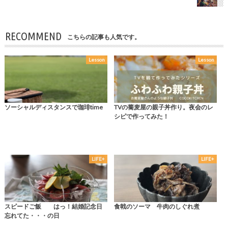
RECOMMEND
こちらの記事も人気です。
Lesson
Lesson
ソーシャルディスタンスで珈琲time
TVの蕎麦屋の親子丼作り。夜会のレ
シピで作ってみた！
LIFE+
LIFE+
スピードご飯 はっ！結婚記念日
食戟のソーマ 牛肉のしぐれ煮
忘れてた・・・の日