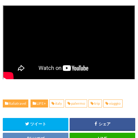
Italiatravel
LIFE+
italy
palermo
trip
viaggio
ツイート
シェア