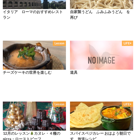
イタリア ローマのおすすめレスト
自家製うどん ふみふみうどん を
ラン
再び
Lesson
LIFE+
チーズケーキの世界を楽しむ
道具
Lesson
LIFE+
12月のレッスン
カヌレ・４種の
スパイスベジカレー おはよう朝日で
pizza・ローストビーフ
す 放送レシピ