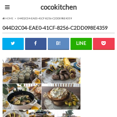
cocokitchen
HOME
044D2C04-EAE0-41CF-8256-C2DD098E4359
044D2C04-EAE0-41CF-8256-C2DD098E4359