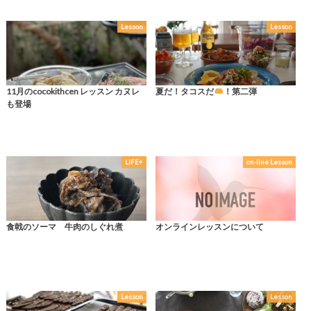
Lesson
Lesson
11月のcocokithcen レッスン カヌレ
夏だ！タコスだ
！第二弾
も登場
LIFE+
on-line Lesson
食戟のソーマ 牛肉のしぐれ煮
オンラインレッスンについて
Lesson
Lesson