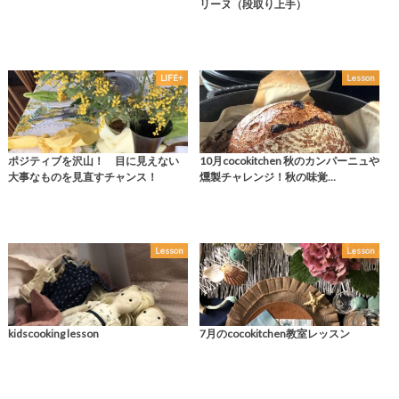
リーヌ（段取り上手）
LIFE+
Lesson
ポジティブを沢山！ 目に見えない
10月cocokitchen 秋のカンパーニュや
大事なものを見直すチャンス！
燻製チャレンジ！秋の味覚…
Lesson
Lesson
kidscooking lesson
7月のcocokitchen教室レッスン