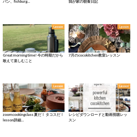
パン、fishburg…
我が家の朝食日記
Lesson
Lesson
Great morning time! 今の時期だから
7月のcocokitchen教室レッスン
敢えて楽しむこと
Lesson
Lesson
zoomcookingclass 夏だ！ タコスだ！
レシピダウンロードと動画視聴レッ
lesson詳細…
スン