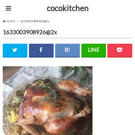
cocokitchen
HOME
1633003908926@2x
1633003908926@2x