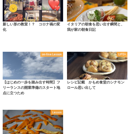
新しい形の教室！？ コロナ禍の変
イタリアの朝食を思い出す瞬間と、
化
我が家の朝食日記
on-line Lesson
LIFE+
【はじめの一歩を踏み出す時間】フ
レシピ記載 かもめ食堂のシナモン
リーランスの開業準備のスタート地
ロール思い出して
点に立つため
Lesson