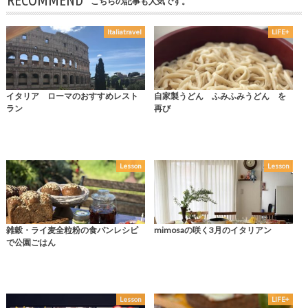
RECOMMEND
こちらの記事も人気です。
Italiatravel
LIFE+
イタリア ローマのおすすめレスト
自家製うどん ふみふみうどん を
ラン
再び
Lesson
Lesson
雑穀・ライ麦全粒粉の食パンレシピ
mimosaの咲く3月のイタリアン
で公園ごはん
Lesson
LIFE+