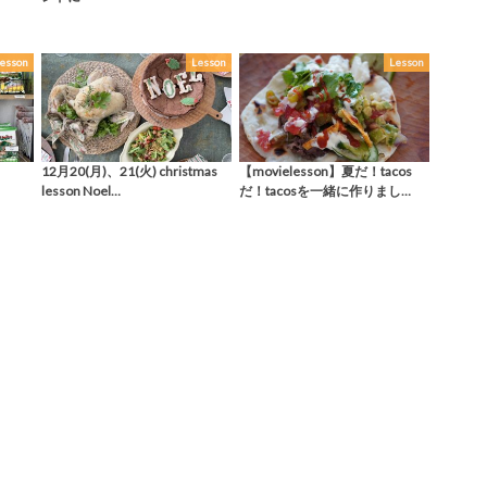
esson
Lesson
Lesson
12月20(月)、21(火) christmas
【movielesson】夏だ！tacos
lesson Noel…
だ！tacosを一緒に作りまし…