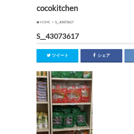
cocokitchen
HOME
S__43073617
S__43073617
ツイート
シェア