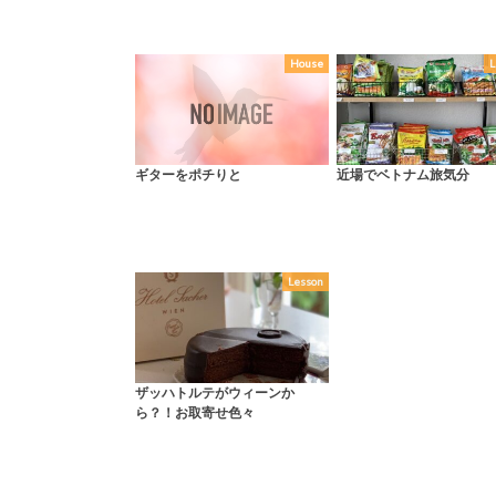
House
L
ギターをポチりと
近場でベトナム旅気分
Lesson
ザッハトルテがウィーンか
ら？！お取寄せ色々