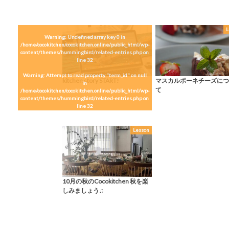
L
Warning
: Undefined array key 0 in
/home/cocokitchen/cocokitchen.online/public_html/wp-
content/themes/hummingbird/related-entries.php
on
line
32
Warning
: Attempt to read property "term_id" on null
kitchen story START!
マスカルポーネチーズにつ
in
て
/home/cocokitchen/cocokitchen.online/public_html/wp-
content/themes/hummingbird/related-entries.php
on
line
32
Lesson
10月の秋のCocokitchen 秋を楽
しみましょう♫