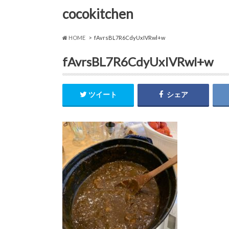
cocokitchen
HOME
fAvrsBL7R6CdyUxIVRwl+w
fAvrsBL7R6CdyUxIVRwl+w
ツイート
シェア