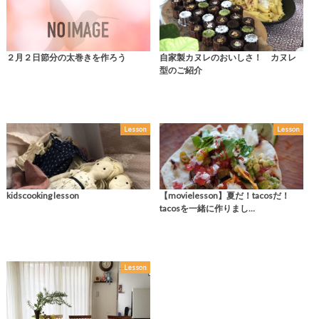
２月２日節分の太巻きを作ろう
自家製カヌレのおいしさ！ カヌレ
型のご紹介
Lesson
Lesson
kidscooking lesson
【movielesson】夏だ！tacosだ！
tacosを一緒に作りまし…
Lesson