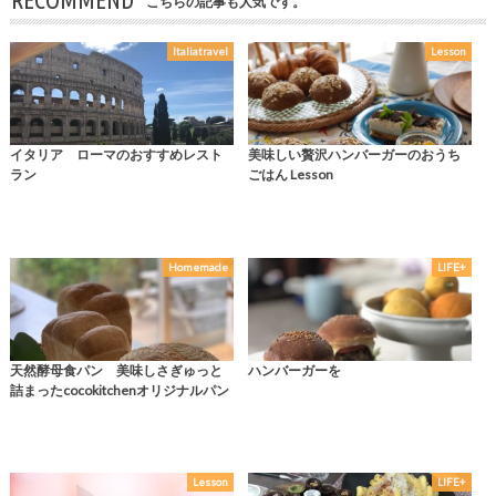
RECOMMEND
こちらの記事も人気です。
Italiatravel
Lesson
イタリア ローマのおすすめレスト
美味しい贅沢ハンバーガーのおうち
ラン
ごはん Lesson
Homemade
LIFE+
天然酵母食パン 美味しさぎゅっと
ハンバーガーを
詰まったcocokitchenオリジナルパン
Lesson
LIFE+