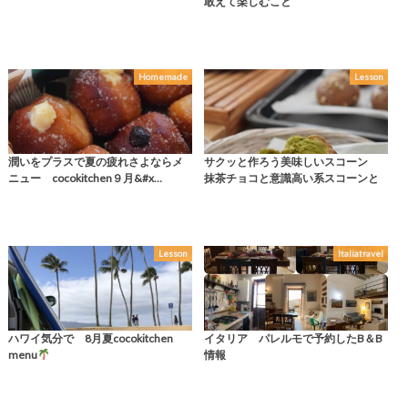
敢えて楽しむこと
Homemade
Lesson
潤いをプラスで夏の疲れさよならメ
サクッと作ろう美味しいスコーン
ニュー cocokitchen９月&#x…
抹茶チョコと意識高い系スコーンと
Lesson
Italiatravel
ハワイ気分で 8月夏cocokitchen
イタリア パレルモで予約したB＆B
menu
情報