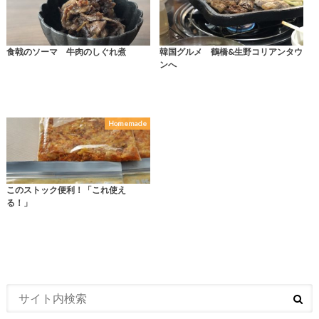
食戟のソーマ 牛肉のしぐれ煮
韓国グルメ 鶴橋&生野コリアンタウ
ンへ
Homemade
このストック便利！「これ使え
る！」