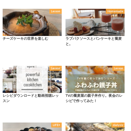
Lesson
Homemade
チーズケーキの世界を楽しむ
ラブパクソースとパンケーキと蕎麦
と。
Lesson
Lesson
レシピダウンロードと動画視聴レッ
TVの蕎麦屋の親子丼作り。夜会のレ
スン
シピで作ってみた！
LIFE+
dialysis