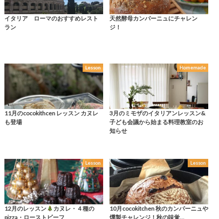
イタリア ローマのおすすめレスト
天然酵母カンパーニュにチャレン
ラン
ジ！
Lesson
Homemade
11月のcocokithcen レッスン カヌレ
3月のミモザのイタリアンレッスン&
も登場
子ども会議から始まる料理教室のお
知らせ
Lesson
Lesson
12月のレッスン
カヌレ・４種の
10月cocokitchen 秋のカンパーニュや
pizza・ローストビーフ
燻製チャレンジ！秋の味覚…