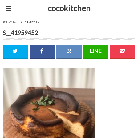
cocokitchen
HOME
S__41959452
S__41959452