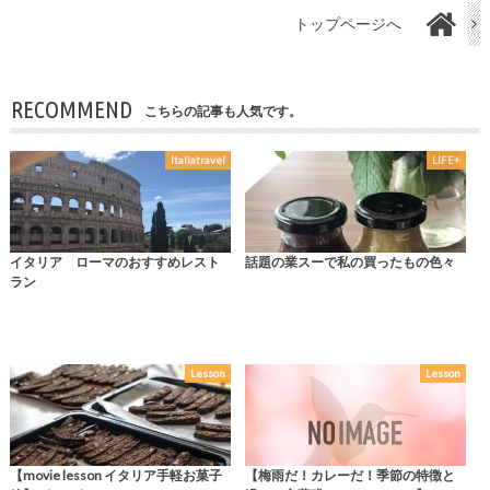
トップページへ
RECOMMEND
こちらの記事も人気です。
Italiatravel
LIFE+
イタリア ローマのおすすめレスト
話題の業スーで私の買ったもの色々
ラン
Lesson
Lesson
【movie lesson イタリア手軽お菓子
【梅雨だ！カレーだ！季節の特徴と