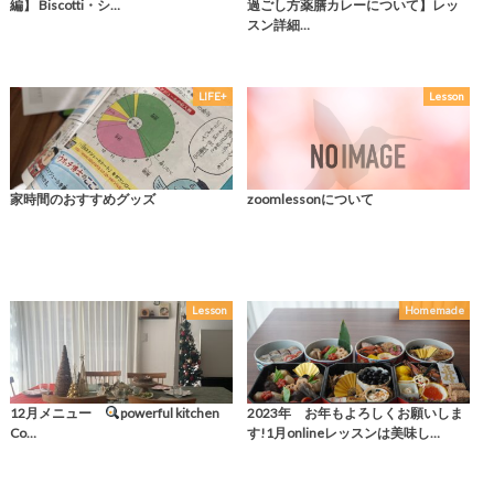
編】 Biscotti・シ…
過ごし方薬膳カレーについて】レッ
スン詳細…
LIFE+
Lesson
家時間のおすすめグッズ
zoomlessonについて
Lesson
Homemade
12月メニュー
powerful kitchen
2023年 お年もよろしくお願いしま
Co…
す!1月onlineレッスンは美味し…