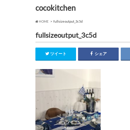
cocokitchen
HOME
fullsizeoutput_3c5d
fullsizeoutput_3c5d
ツイート
シェア