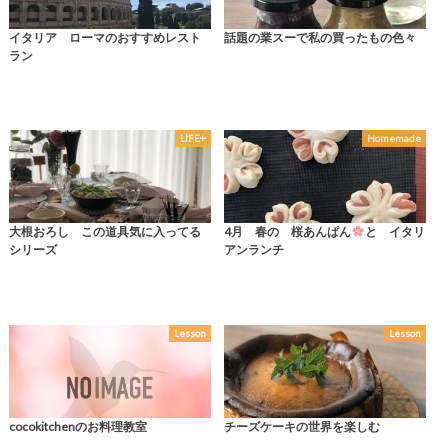
イタリア ローマのおすすめレスト
話題の業スーで私の買ったもの色々
ラン
LIFE+
Homemade
大根おろし この道具気に入ってる
4月 春の 桜あんぱん
と イタリ
シリーズ
アンランチ
Lesson
Lesson
cocokitchenのお料理教室
チーズケーキの世界を楽しむ