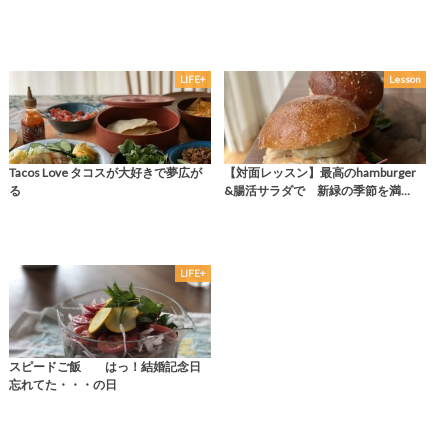
LIFE+
Lesson
Tacos Love タコスが大好きで夢広が
【対面レッスン】最高のhamburger
る
&腸活サラダで 新緑の季節を満…
LIFE+
スピードご飯 はっ！結婚記念日
忘れてた・・・の日