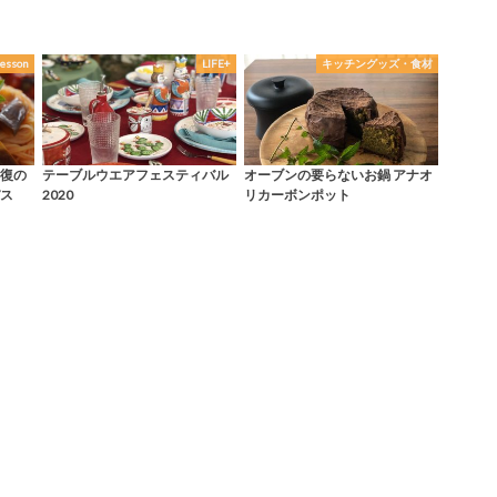
esson
LIFE+
キッチングッズ・食材
復の
テーブルウエアフェスティバル
オーブンの要らないお鍋 アナオ
ス
2020
リカーボンポット